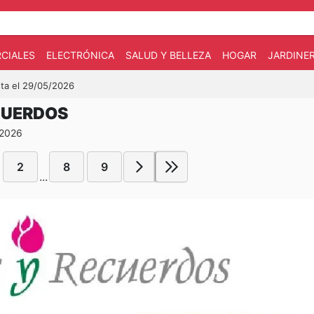
CIALES
ELECTRÓNICA
SALUD Y BELLEZA
HOGAR
JARDINE
sta el 29/05/2026
CUERDOS
 2026
2
8
9
...