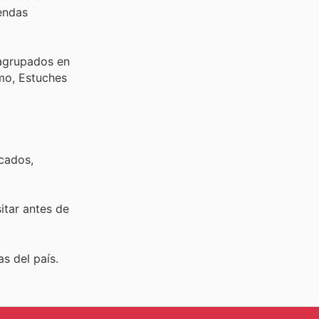
endas
 agrupados en
imo, Estuches
rcados,
sitar
antes de
s del país.