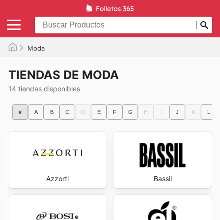
Moda
TIENDAS DE MODA
14 tiendas disponibles
#
A
B
C
D
E
F
G
H
I
J
K
L
Azzorti
Bassil