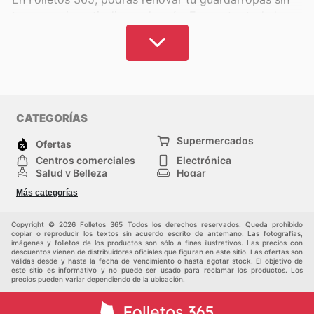
tener que invertir dinero de más. Encuentra toda la
información sobre las mejores marcas de ropa para
mujer y para hombre, moda infantil, vestimenta
deportiva y mucho más. ¿Cuáles son tus marcas
preferidas y dónde prefieres comprar? En Folletos
365, seguramente tenemos opciones que se ajustan a
tus deseos y a tus posibilidades. Encuentra la
CATEGORÍAS
información más actual y más relevante para saber
Supermercados
que prendas están en oferta cerca de ti o que puedes
Ofertas
pedir online para aprovechar las ofertas al momento.
Centros comerciales
Electrónica
Salud y Belleza
Hogar
Jardinería y
Moda
En Ecuador, podrás encontrar una gran variedad de
Más categorías
Construcción
Deporte
Bebés e infancia
marcas nacionales e internacionales de mucho
Otros
prestigio y calidad que te permitirán verte siempre
Copyright © 2026 Folletos 365 Todos los derechos reservados. Queda prohibido
copiar o reproducir los textos sin acuerdo escrito de antemano. Las fotografías,
bien y a la moda. Descubre las mejores ofertas de las
imágenes y folletos de los productos son sólo a fines ilustrativos. Las precios con
descuentos vienen de distribuidores oficiales que figuran en este sitio. Las ofertas son
tiendas en tu zona y tiendas en línea que te darán
válidas desde y hasta la fecha de vencimiento o hasta agotar stock. El objetivo de
acceso a prendas de lujo a los precios más bajos.
este sitio es informativo y no puede ser usado para reclamar los productos. Los
precios pueden variar dependiendo de la ubicación.
Aprovecha los descuentos que están vigentes de
momento para conseguir la ropa más atractiva.