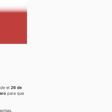
sde el
26 de
aro
para que
fechas.