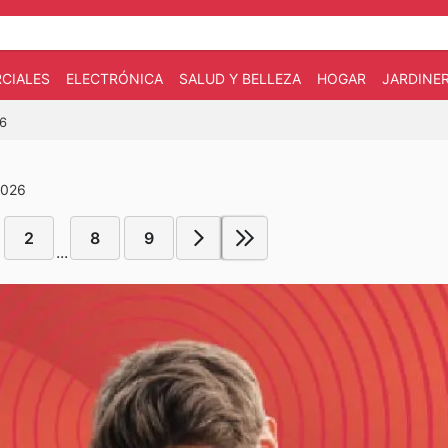
CIALES
ELECTRÓNICA
SALUD Y BELLEZA
HOGAR
JARDINE
26
2026
2
8
9
...