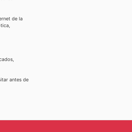
ernet de la
tica,
rcados,
sitar
antes de