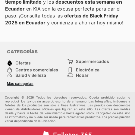
tiempo limitado
y los
descuentos esta semana en
Ecuador
en KIA son la excusa perfecta para dar el
paso. ¡Consulta todas las
ofertas de Black Friday
2025 en Ecuador
y comienza a ahorrar hoy mismo!
CATEGORÍAS
Supermercados
Ofertas
Centros comerciales
Electrónica
Salud y Belleza
Hogar
Jardinería y
Moda
Más categorías
Construcción
Deporte
Bebés e infancia
Otros
Copyright © 2026 Todos los derechos reservados. Queda prohibido copiar o
reproducir los textos sin acuerdo escrito de antemano. Las fotografías, imágenes y
folletos de los productos son sólo a fines ilustrativos. Las precios con descuentos
vienen de distribuidores oficiales que figuran en este sitio. Las ofertas son válidas
desde y hasta la fecha de vencimiento o hasta agotar stock. El objetivo de este sitio
es informativo y no puede ser usado para reclamar los productos. Los precios pueden
variar dependiendo de la ubicación.