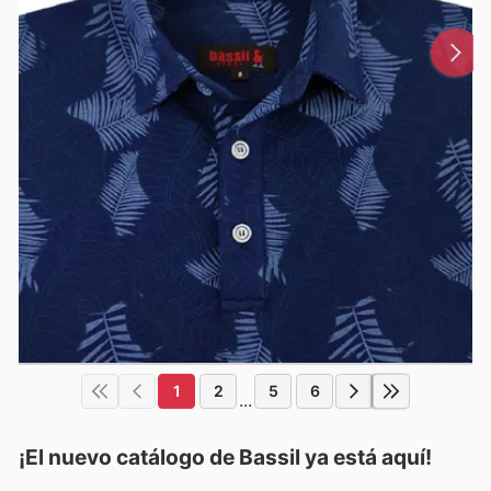
1
2
5
6
...
¡El nuevo catálogo de
Bassil
ya está aquí!