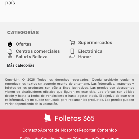
país.
CATEGORÍAS
Supermercados
Ofertas
Centros comerciales
Electrónica
Salud y Belleza
Hogar
Jardinería y
Moda
Más categorías
Construcción
Deporte
Bebés e infancia
Otros
Copyright © 2026 Todos los derechos reservados. Queda prohibido copiar o
reproducir los textos sin acuerdo escrito de antemano. Las fotografías, imágenes y
folletos de los productos son sólo a fines ilustrativos. Las precios con descuentos
vienen de distribuidores oficiales que figuran en este sitio. Las ofertas son válidas
desde y hasta la fecha de vencimiento o hasta agotar stock. El objetivo de este sitio
es informativo y no puede ser usado para reclamar los productos. Los precios pueden
variar dependiendo de la ubicación.
Contacto
Acerca de Nosotros
Reportar Contenido
Política de Cookies
Términos y Condiciones
Países