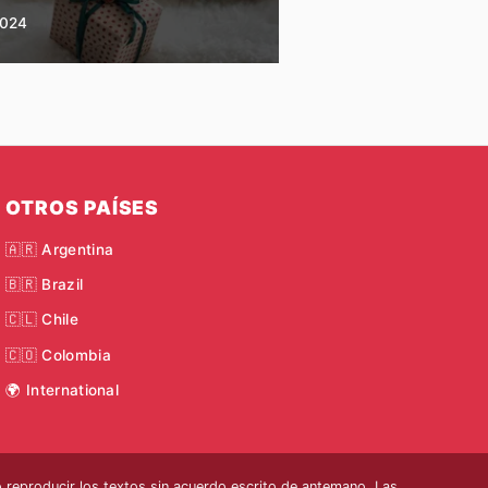
2024
OTROS PAÍSES
🇦🇷 Argentina
🇧🇷 Brazil
🇨🇱 Chile
🇨🇴 Colombia
🌍 International
reproducir los textos sin acuerdo escrito de antemano. Las