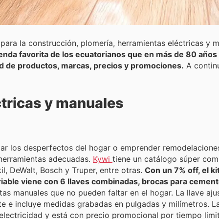
ara la construcción, plomería, herramientas eléctricas y 
tienda favorita de los ecuatorianos que en más de 80 años
ad de productos, marcas, precios y promociones.
A contin
tricas y manuales
glar los desperfectos del hogar o emprender remodelaciones
 herramientas adecuadas.
Kywi
tiene un catálogo súper com
, DeWalt, Bosch y Truper, entre otras.
Con un 7% off, el ki
able viene con 6 llaves combinadas, brocas para cemento 
tas manuales que no pueden faltar en el hogar. La llave aj
te e incluye medidas grabadas en pulgadas y milímetros. L
 electricidad y está con precio promocional por tiempo limi