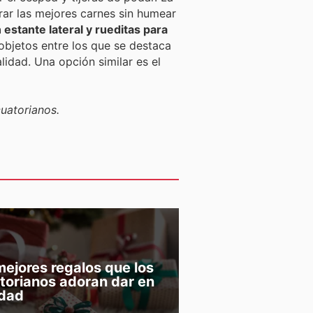
rar las mejores carnes sin humear
n estante lateral y rueditas para
objetos entre los que se destaca
lidad. Una opción similar es el
cuatorianos.
mejores regalos que los
torianos adoran dar en
dad