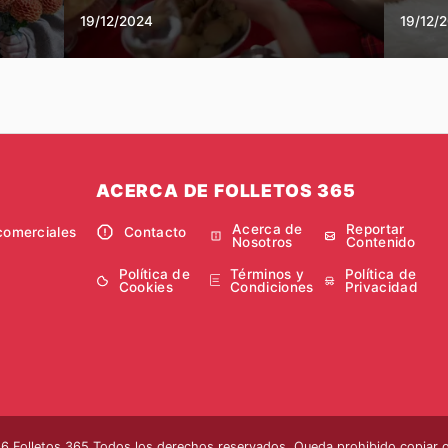
19/12/2024
19/12/
ACERCA DE FOLLETOS 365
Acerca de
Reportar
comerciales
Contacto
Nosotros
Contenido
Política de
Términos y
Política de
Cookies
Condiciones
Privacidad
 Folletos 365 Todos los derechos reservados. Queda prohibido copiar o 