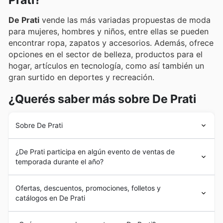
Prati?
De Prati
vende las más variadas propuestas de moda
para mujeres, hombres y niños, entre ellas se pueden
encontrar ropa, zapatos y accesorios. Además, ofrece
opciones en el sector de belleza, productos para el
hogar, artículos en tecnología, como así también un
gran surtido en deportes y recreación.
¿Querés saber más sobre De Prati
Sobre De Prati
Los inicios de
De Prati
se remontan a finales de los años
¿De Prati participa en algún evento de ventas de
20 cuando
Mario De Prati
y Doménica Cavanna llegaron
temporada durante el año?
a Cuenca desde Italia con intenciones de nuevos
desafíos. Fue en 1940, en Guayaquil, que abrieron su
Sí, De Prati participa activamente en las principales
propio almacén de venta de tejidos importados, con el
Ofertas, descuentos, promociones, folletos y
promociones y ventas especiales en Ecuador
a lo
nombre de
Mario De Prati
.
catálogos en De Prati
largo del año. Para aprovechar al máximo las
ofertas
Tiempo después, además de inaugurar nuevas
semanales y descuentos
de De Prati, le
sucursales, la empresa expandió su línea hacia artículos
De Prati
es una empresa ecuatoriana con más de 78
recomendamos explorar nuestros folletos y catálogos