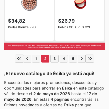
$34,82
$26,79
Perlas Bronze PRO
Polvos COLORFIX 32H
Las ofertas pueden ser solo para compras online o variar en precio y stock dependiendo de la región donde usted
se encuentre. Para conocer más visite la página web de la tienda.
1
2
3
4
5
¡El nuevo catálogo de
Ésika
ya está aquí!
Encuentra las mejores promociones, descuentos y
oportunidades para ahorrar en
Ésika
en este catálogo
válido desde el
2 de mayo de 2026
hasta el
17 de
mayo de 2026
. En estas
4 páginas
encontrarás las
últimas novedades y ofertas de
Ésika
para que