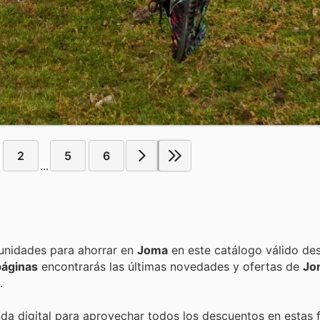
2
5
6
...
Encuentra las mejores promociones, descuentos y oportunidades para ahorrar en
Joma
en este catálogo válido de
páginas
encontrarás las últimas novedades y ofertas de
Jo
.
nda digital para aprovechar todos los descuentos en estas 