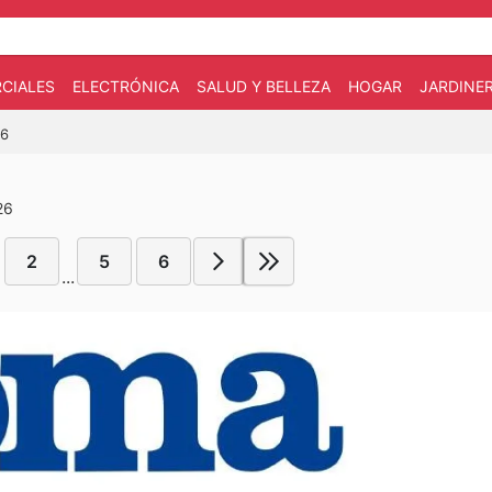
CIALES
ELECTRÓNICA
SALUD Y BELLEZA
HOGAR
JARDINE
26
26
2
5
6
...