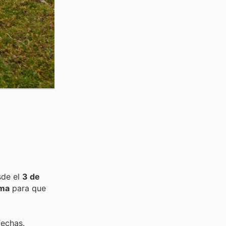
sde el
3 de
ma
para que
fechas.