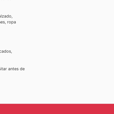
alzado,
nes, ropa
rcados,
sitar
antes de