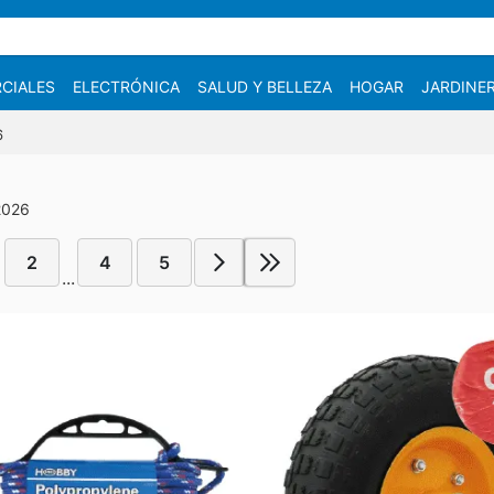
CIALES
ELECTRÓNICA
SALUD Y BELLEZA
HOGAR
JARDINE
6
2026
2
4
5
...