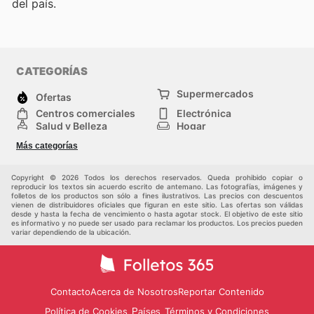
del país.
CATEGORÍAS
Supermercados
Ofertas
Centros comerciales
Electrónica
Salud y Belleza
Hogar
Jardinería y
Moda
Más categorías
Construcción
Deporte
Bebés e infancia
Otros
Copyright © 2026 Todos los derechos reservados. Queda prohibido copiar o
reproducir los textos sin acuerdo escrito de antemano. Las fotografías, imágenes y
folletos de los productos son sólo a fines ilustrativos. Las precios con descuentos
vienen de distribuidores oficiales que figuran en este sitio. Las ofertas son válidas
desde y hasta la fecha de vencimiento o hasta agotar stock. El objetivo de este sitio
es informativo y no puede ser usado para reclamar los productos. Los precios pueden
variar dependiendo de la ubicación.
Contacto
Acerca de Nosotros
Reportar Contenido
Política de Cookies
Términos y Condiciones
Países