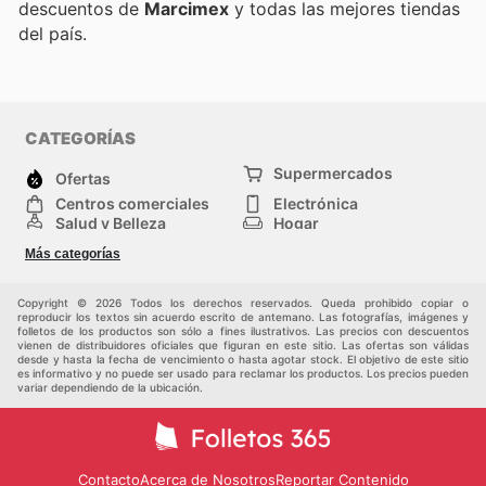
descuentos de
Marcimex
y todas las mejores tiendas
del país.
CATEGORÍAS
Supermercados
Ofertas
Centros comerciales
Electrónica
Salud y Belleza
Hogar
Jardinería y
Moda
Más categorías
Construcción
Deporte
Bebés e infancia
Otros
Copyright © 2026 Todos los derechos reservados. Queda prohibido copiar o
reproducir los textos sin acuerdo escrito de antemano. Las fotografías, imágenes y
folletos de los productos son sólo a fines ilustrativos. Las precios con descuentos
vienen de distribuidores oficiales que figuran en este sitio. Las ofertas son válidas
desde y hasta la fecha de vencimiento o hasta agotar stock. El objetivo de este sitio
es informativo y no puede ser usado para reclamar los productos. Los precios pueden
variar dependiendo de la ubicación.
Contacto
Acerca de Nosotros
Reportar Contenido