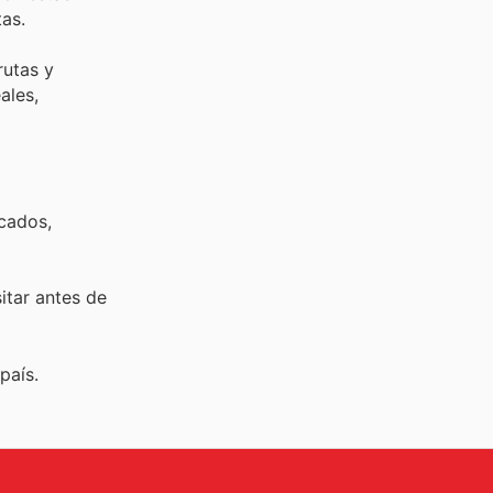
tas.
rutas y
ales,
rcados,
sitar
antes de
país.