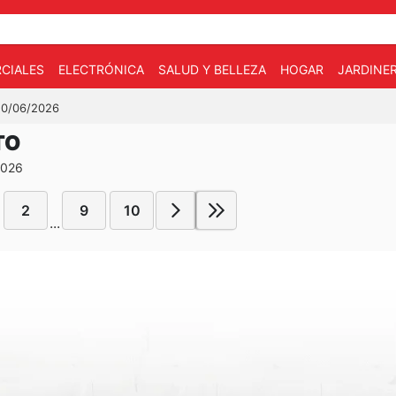
CIALES
ELECTRÓNICA
SALUD Y BELLEZA
HOGAR
JARDINE
 10/06/2026
TO
2026
2
9
10
...