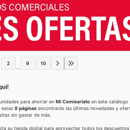
2
9
10
...
quí!
Encuentra las mejores promociones, descuentos y oportunidades para ahorrar en
Mi Comisariato
en este catálogo 
En estas
9 páginas
encontrarás las últimas novedades y ofe
tas sin gastar de más.
ita su tienda digital para aprovechar todos los descuentos