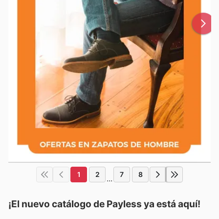
1
2
7
8
...
¡El nuevo catálogo de
Payless
ya está aquí!