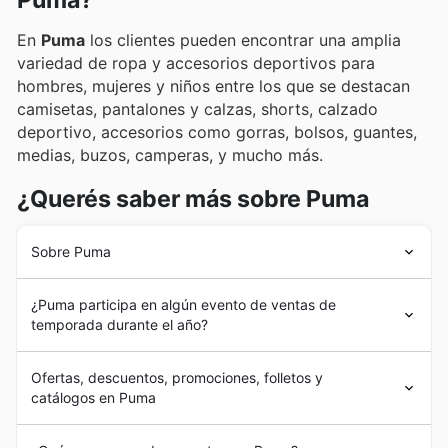
Puma?
En
Puma
los clientes pueden encontrar una amplia
variedad de ropa y accesorios deportivos para
hombres, mujeres y niños entre los que se destacan
camisetas, pantalones y calzas, shorts, calzado
deportivo, accesorios como gorras, bolsos, guantes,
medias, buzos, camperas, y mucho más.
¿Querés saber más sobre Puma
Sobre Puma
La historia de
Puma
comienza en 1968 con la fundación
¿Puma participa en algún evento de ventas de
de la marca en Alemania inspirada en el felino salvaje de
temporada durante el año?
nombre homónimo. Este animal se caracteriza por su
velocidad, fuerza y agilidad, representando el ideal de
Sí, Puma en Ecuador suele participar activamente en
la compañía por ofrecer ropa y accesorios de calidad
Ofertas, descuentos, promociones, folletos y
eventos de rebajas de temporada a lo largo del año.
para el deporte y la actividad física.
Puma
alrededor del
catálogos en Puma
Para aprovechar al máximo los
descuentos Puma
mundo es sponsor oficial de importantes equipos
Ecuador
y encontrar las mejores ofertas, te
deportivos, en Ecuador patrocina a la Liga Deportiva
Puma
es una marca alemana dedicada a la venta de
recomendamos consultar nuestros
folletos en línea
y