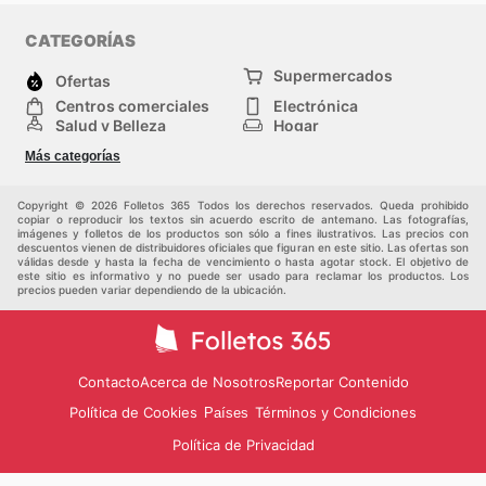
CATEGORÍAS
Supermercados
Ofertas
Centros comerciales
Electrónica
Salud y Belleza
Hogar
Jardinería y
Moda
Más categorías
Construcción
Deporte
Bebés e infancia
Otros
Copyright © 2026 Folletos 365 Todos los derechos reservados. Queda prohibido
copiar o reproducir los textos sin acuerdo escrito de antemano. Las fotografías,
imágenes y folletos de los productos son sólo a fines ilustrativos. Las precios con
descuentos vienen de distribuidores oficiales que figuran en este sitio. Las ofertas son
válidas desde y hasta la fecha de vencimiento o hasta agotar stock. El objetivo de
este sitio es informativo y no puede ser usado para reclamar los productos. Los
precios pueden variar dependiendo de la ubicación.
Contacto
Acerca de Nosotros
Reportar Contenido
Política de Cookies
Términos y Condiciones
Países
Política de Privacidad