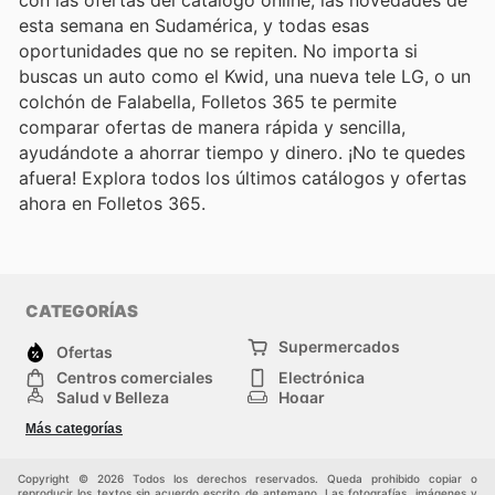
con las ofertas del catálogo online, las novedades de
esta semana en Sudamérica, y todas esas
oportunidades que no se repiten. No importa si
buscas un auto como el Kwid, una nueva tele LG, o un
colchón de Falabella, Folletos 365 te permite
comparar ofertas de manera rápida y sencilla,
ayudándote a ahorrar tiempo y dinero. ¡No te quedes
afuera! Explora todos los últimos catálogos y ofertas
ahora en Folletos 365.
CATEGORÍAS
Supermercados
Ofertas
Centros comerciales
Electrónica
Salud y Belleza
Hogar
Jardinería y
Moda
Más categorías
Construcción
Deporte
Bebés e infancia
Otros
Copyright © 2026 Todos los derechos reservados. Queda prohibido copiar o
reproducir los textos sin acuerdo escrito de antemano. Las fotografías, imágenes y