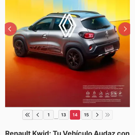
1
13
14
15
...
Renault Kwid: Tu Vehículo Audaz con