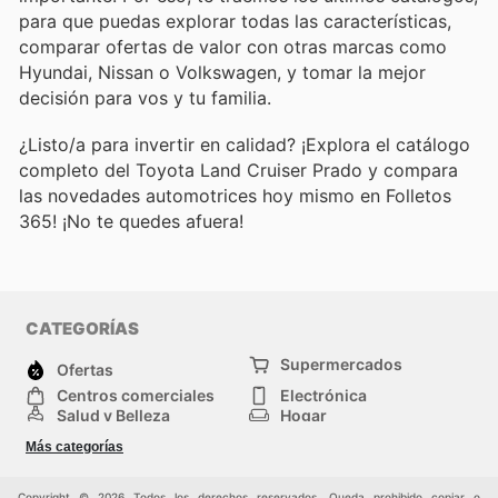
para que puedas explorar todas las características,
comparar ofertas de valor con otras marcas como
Hyundai, Nissan o Volkswagen, y tomar la mejor
decisión para vos y tu familia.
¿Listo/a para invertir en calidad? ¡Explora el catálogo
completo del Toyota Land Cruiser Prado y compara
las novedades automotrices hoy mismo en Folletos
365! ¡No te quedes afuera!
CATEGORÍAS
Supermercados
Ofertas
Centros comerciales
Electrónica
Salud y Belleza
Hogar
Jardinería y
Moda
Más categorías
Construcción
Deporte
Bebés e infancia
Otros
Copyright © 2026 Todos los derechos reservados. Queda prohibido copiar o