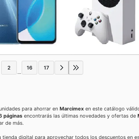
2
16
17
...
Encuentra las mejores promociones, descuentos y oportunidades para ahorrar en
Marcimex
en este catálogo válid
6 páginas
encontrarás las últimas novedades y ofertas de
ar de más.
u tienda digital para aprovechar todos los descuentos en es