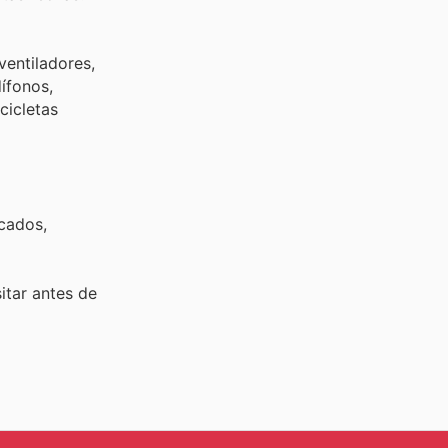
ventiladores,
dífonos,
cicletas
rcados,
sitar
antes de