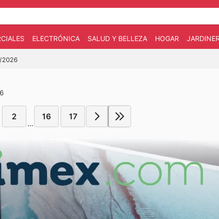
CIALES
ELECTRÓNICA
SALUD Y BELLEZA
HOGAR
JARDINE
7/2026
26
2
16
17
...